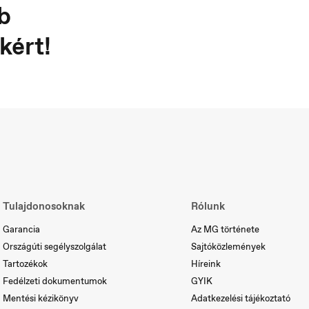
b
kért!
ortugal
Serbia
rtuguês
Srpski
Tulajdonosoknak
Rólunk
Garancia
Az MG története
Országúti segélyszolgálat
Sajtóközlemények
Tartozékok
Híreink
Fedélzeti dokumentumok
GYIK
Mentési kézikönyv
Adatkezelési tájékoztató