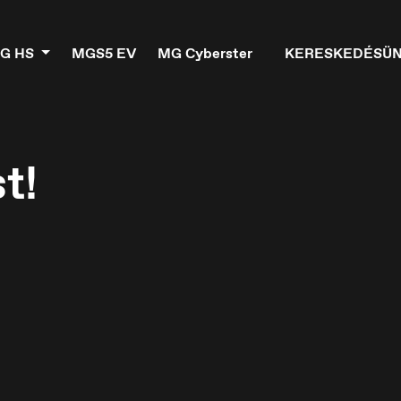
G HS
MGS5 EV
MG Cyberster
KERESKEDÉSÜ
t!
elgique
Croatia
ançais
Hrvatski