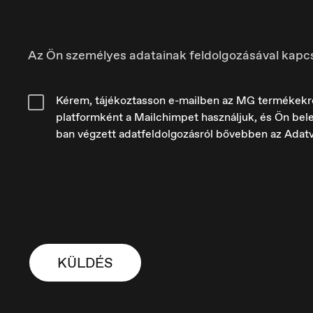
Az Ön személyes adatainak feldolgozásával kapc
Kérem, tájékoztasson e-mailben az MG termékekről é
platformként a Mailchimpet használjuk, és Ön bele
ban végzett adatfeldolgozásról bővebben az Adat
France
H
Français
M
KÜLDÉS