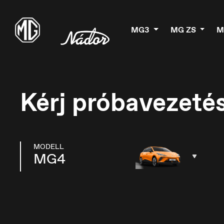
MG3
MG ZS
M
Kérj próbavezetés
MODELL
MG4
België
B
Nederlands
Fr