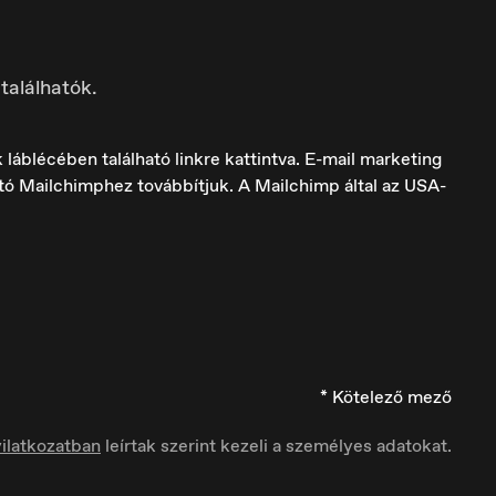
találhatók.
láblécében található linkre kattintva. E-mail marketing
ató Mailchimphez továbbítjuk. A Mailchimp által az USA-
Italia
Italiano
* Kötelező mező
ilatkozatban
leírtak szerint kezeli a személyes adatokat.