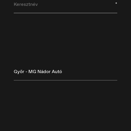
*
Győr - MG Nádor Autó
eutschland
España
utsch
Español