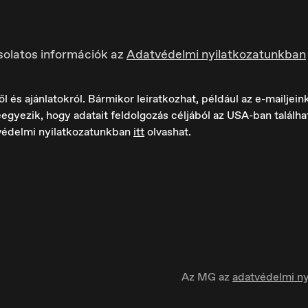
solatos információk az
Adatvédelmi nyilatkozatunkban
s ajánlatokról. Bármikor leiratkozhat, például az e-mailjeink 
egyezik, hogy adatait feldolgozás céljából az USA-ban találh
védelmi nyilatkozatunkban
itt
olvashat.
ungary
Ísland
agyar
Íslenska
Az MG az
adatvédelmi ny