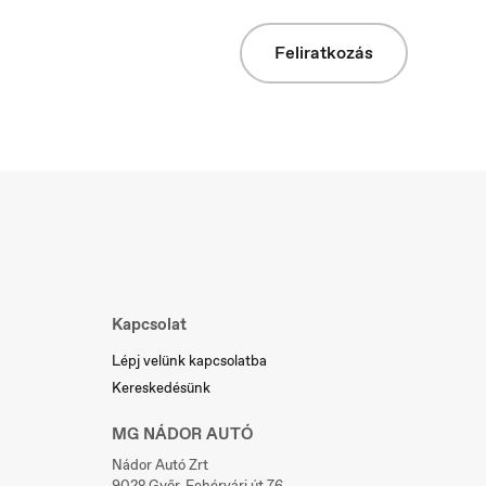
Feliratkozás
Slovakia
Slovenčina
Kapcsolat
Lépj velünk kapcsolatba
Kereskedésünk
MG NÁDOR AUTÓ
Nádor Autó Zrt
9028 Győr, Fehérvári út 76