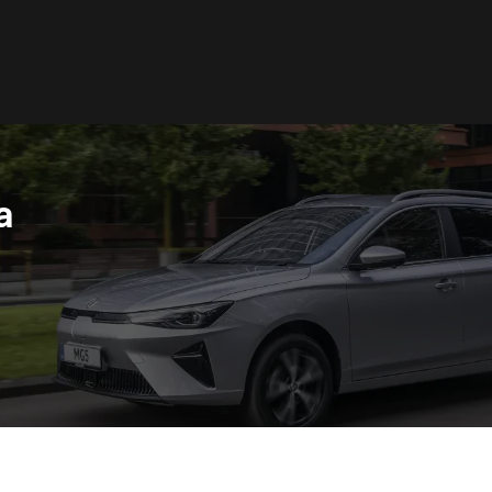
a
acedonia
Nederland
акедонски
Nederlands