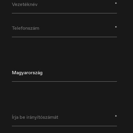
*
*
Magyarország
Danmark
D
Dansk
De
*