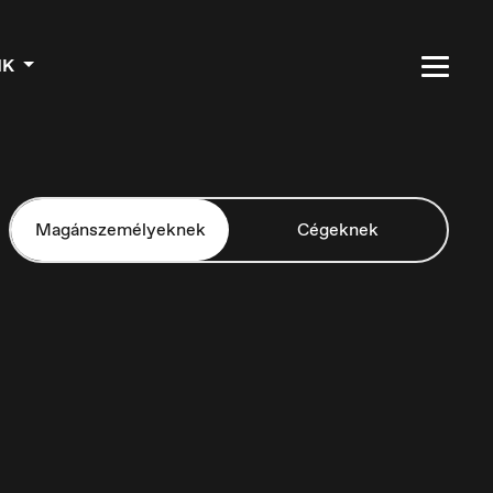
NK
Magánszemélyeknek
Cégeknek
Czech Republic
Čeština