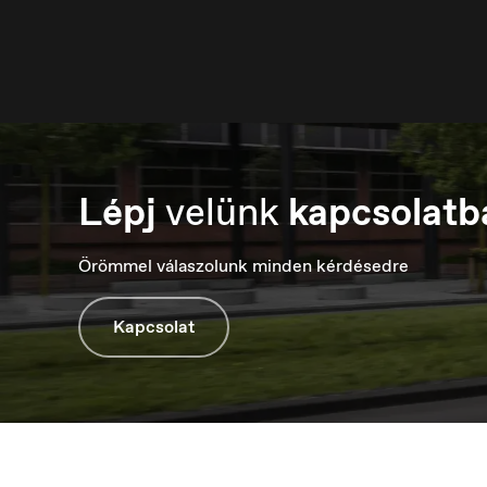
Lépj
velünk
kapcsolatb
Luxembourg
M
Français
М
Örömmel válaszolunk minden kérdésedre
Kapcsolat