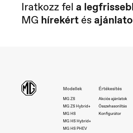
Iratkozz fel
a legfrisseb
MG
hírekért
és
ajánlato
Österreich
P
Deutsch
Po
Modellek
Értékesítés
MG ZS
Akciós ajánlatok
MG ZS Hybrid+
Összehasonlítás
MG HS
Konfigurátor
MG HS Hybrid+
MG HS PHEV