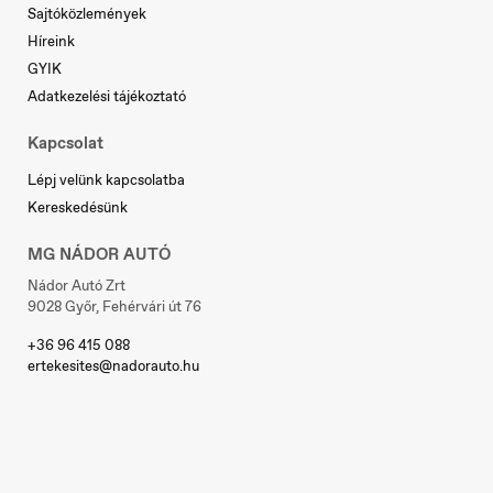
Serbia
Sajtóközlemények
Srpski
Híreink
GYIK
Adatkezelési tájékoztató
Slovakia
Kapcsolat
Slovenčina
Lépj velünk kapcsolatba
Kereskedésünk
MG NÁDOR AUTÓ
Slovenia
Slovenščina
Nádor Autó Zrt
9028 Győr, Fehérvári út 76
+36 96 415 088
ertekesites@nadorauto.hu
Sverige
Svenska