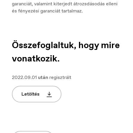
España
garanciát, valamint kiterjedt átrozsdásodás elleni
Español
és fényezési garanciát tartalmaz.
Europe
English
Összefoglaltuk, hogy mire
vonatkozik.
France
Français
2022.09.01
után
regisztrált
Letöltés
Hungary
Magyar