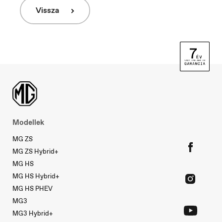
Ísland
Vissza
Íslenska
Italia
Italiano
Luxembourg
Modellek
Français
MG ZS
MG ZS Hybrid+
MG HS
Macedonia
MG HS Hybrid+
Македонски
MG HS PHEV
MG3
MG3 Hybrid+