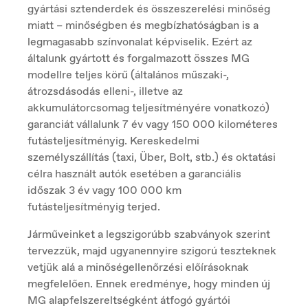
Croatia
gyártási sztenderdek és összeszerelési minőség
Hrvatski
miatt – minőségben és megbízhatóságban is a
legmagasabb színvonalat képviselik. Ezért az
általunk gyártott és forgalmazott összes MG
modellre teljes körű (általános műszaki-,
Czech Republic
átrozsdásodás elleni-, illetve az
Čeština
akkumulátorcsomag teljesítményére vonatkozó)
garanciát vállalunk 7 év vagy 150 000 kilométeres
futásteljesítményig. Kereskedelmi
személyszállítás (taxi, Über, Bolt, stb.) és oktatási
Danmark
Dansk
célra használt autók esetében a garanciális
időszak 3 év vagy 100 000 km
futásteljesítményig terjed.
Járműveinket a legszigorúbb szabványok szerint
Deutschland
Deutsch
tervezzük, majd ugyanennyire szigorú teszteknek
vetjük alá a minőségellenőrzési előírásoknak
megfelelően. Ennek eredménye, hogy minden új
MG alapfelszereltségként átfogó gyártói