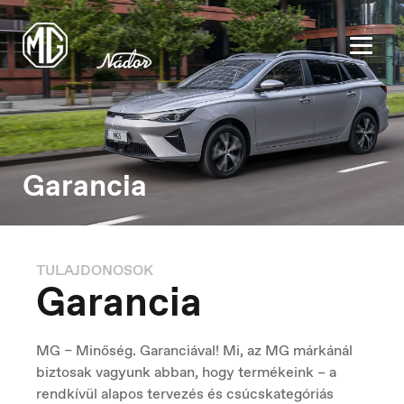
Garancia
België
Nederlands
TULAJDONOSOK
Garancia
Belgique
Français
MG – Minőség. Garanciával! Mi, az MG márkánál
biztosak vagyunk abban, hogy termékeink – a
rendkívül alapos tervezés és csúcskategóriás