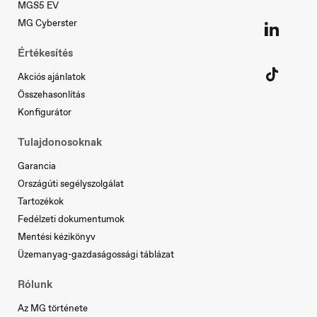
MGS5 EV
Nederland
Nederlands
MG Cyberster
Értékesítés
Akciós ajánlatok
Norge
Összehasonlítás
Norsk
Konfigurátor
Tulajdonosoknak
Österreich
Garancia
Deutsch
Országúti segélyszolgálat
Tartozékok
Fedélzeti dokumentumok
Mentési kézikönyv
Portugal
Üzemanyag-gazdaságossági táblázat
Português
Rólunk
Az MG története