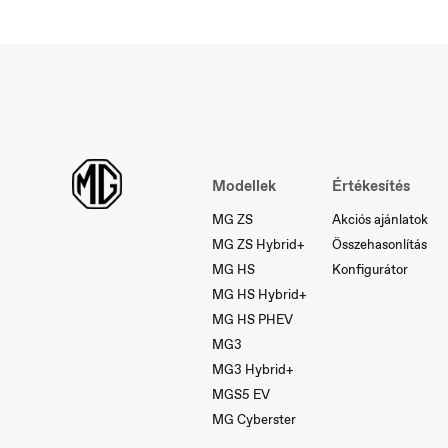
Österreich
P
Deutsch
Po
Modellek
Értékesítés
MG ZS
Akciós ajánlatok
MG ZS Hybrid+
Összehasonlítás
MG HS
Konfigurátor
MG HS Hybrid+
MG HS PHEV
MG3
MG3 Hybrid+
MGS5 EV
MG Cyberster