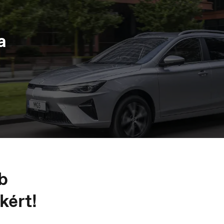
ungary
Ísland
agyar
Íslenska
a
acedonia
Nederland
акедонски
Nederlands
b
kért!