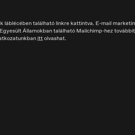
ink láblécében található linkre kattintva. E-mail marke
z Egyesült Államokban található Mailchimp-hez továbbí
latkozatunkban
itt
olvashat.
eutschland
España
utsch
Español