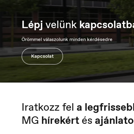
France
H
Français
M
Lépj
velünk
kapcsolatb
Örömmel válaszolunk minden kérdésedre
Kapcsolat
Luxembourg
M
Français
М
Iratkozz fel
a legfrisseb
MG
hírekért
és
ajánlato