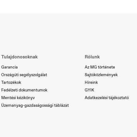
ortugal
Serbia
rtuguês
Srpski
Tulajdonosoknak
Rólunk
Garancia
Az MG története
Országúti segélyszolgálat
Sajtóközlemények
Tartozékok
Híreink
Fedélzeti dokumentumok
GYIK
Mentési kézikönyv
Adatkezelési tájékoztató
Üzemanyag-gazdaságossági táblázat