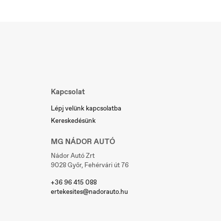
Slovakia
Slovenčina
Kapcsolat
Lépj velünk kapcsolatba
Kereskedésünk
MG NÁDOR AUTÓ
Nádor Autó Zrt
9028 Győr, Fehérvári út 76
+36 96 415 088
ertekesites@nadorauto.hu