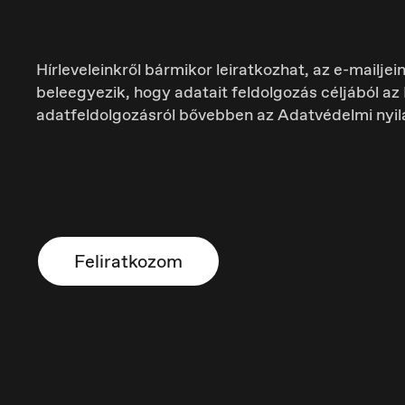
Hírleveleinkről bármikor leiratkozhat, az e-mailje
beleegyezik, hogy adatait feldolgozás céljából a
adatfeldolgozásról bővebben az Adatvédelmi nyi
Danmark
D
Dansk
De
Feliratkozom