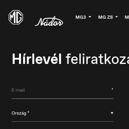
MG3
MG ZS
M
Hírlevél
feliratkoz
*
België
B
Nederlands
Fr
Ország *