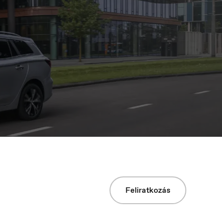
Italia
Italiano
Norge
Norsk
Feliratkozás