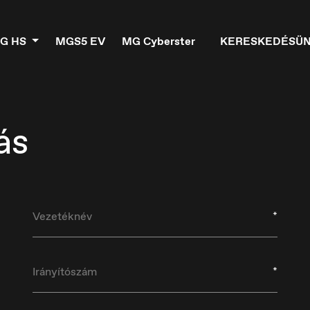
G HS
MGS5 EV
MG Cyberster
KERESKEDÉSÜ
ás
*
elgique
Croatia
ançais
Hrvatski
*