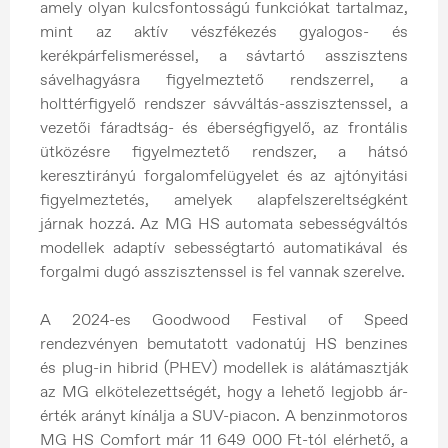
amely olyan kulcsfontosságú funkciókat tartalmaz,
mint az aktív vészfékezés gyalogos- és
kerékpárfelismeréssel, a sávtartó asszisztens
sávelhagyásra figyelmeztető rendszerrel, a
holttérfigyelő rendszer sávváltás-asszisztenssel, a
vezetői fáradtság- és éberségfigyelő, az frontális
ütközésre figyelmeztető rendszer, a hátsó
keresztirányú forgalomfelügyelet és az ajtónyitási
figyelmeztetés, amelyek alapfelszereltségként
járnak hozzá. Az MG HS automata sebességváltós
modellek adaptív sebességtartó automatikával és
forgalmi dugó asszisztenssel is fel vannak szerelve.
A 2024-es Goodwood Festival of Speed
rendezvényen bemutatott vadonatúj HS benzines
és plug-in hibrid (PHEV) modellek is alátámasztják
az MG elkötelezettségét, hogy a lehető legjobb ár-
érték arányt kínálja a SUV-piacon. A benzinmotoros
MG HS Comfort már 11 649 000 Ft-tól elérhető, a