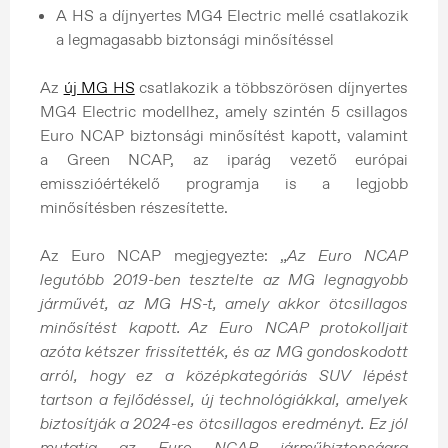
A HS a díjnyertes MG4 Electric mellé csatlakozik
a legmagasabb biztonsági minősítéssel
Az
új MG HS
csatlakozik a többszörösen díjnyertes
MG4 Electric modellhez, amely szintén 5 csillagos
Euro NCAP biztonsági minősítést kapott, valamint
a Green NCAP, az iparág vezető európai
emisszióértékelő programja is a legjobb
minősítésben részesítette.
Az Euro NCAP megjegyezte: „
Az Euro NCAP
legutóbb 2019-ben tesztelte az MG legnagyobb
járművét, az MG HS-t, amely akkor ötcsillagos
minősítést kapott. Az Euro NCAP protokolljait
azóta kétszer frissítették, és az MG gondoskodott
arról, hogy ez a középkategóriás SUV lépést
tartson a fejlődéssel, új technológiákkal, amelyek
biztosítják a 2024-es ötcsillagos eredményt. Ez jól
mutatja az Euro NCAP járműbiztonságra