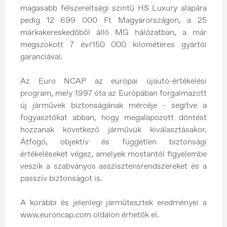
magasabb felszereltségi szintű HS Luxury alapára
pedig 12 699 000 Ft Magyarországon, a 25
márkakereskedőből álló MG hálózatban, a már
megszokott 7 év/150 000 kilométeres gyártói
garanciával.
Az Euro NCAP az európai újautó-értékelési
program, mely 1997 óta az Európában forgalmazott
új járművek biztonságának mércéje - segítve a
fogyasztókat abban, hogy megalapozott döntést
hozzanak következő járművük kiválasztásakor.
Átfogó, objektív és független biztonsági
értékeléseket végez, amelyek mostantól figyelembe
veszik a szabványos asszisztensrendszereket és a
passzív biztonságot is.
A korábbi és jelenlegi járműtesztek eredményei a
www.euroncap.com oldalon érhetők el.