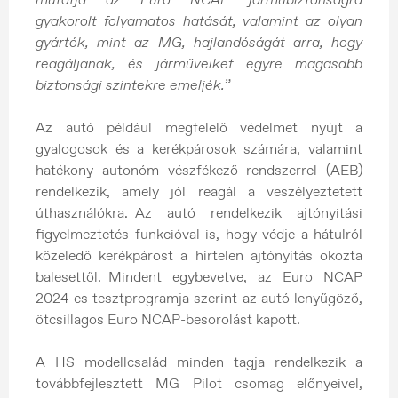
gyakorolt folyamatos hatását, valamint az olyan
gyártók, mint az MG, hajlandóságát arra, hogy
reagáljanak, és járműveiket egyre magasabb
biztonsági szintekre emeljék.
”
Az autó például megfelelő védelmet nyújt a
gyalogosok és a kerékpárosok számára, valamint
hatékony autonóm vészfékező rendszerrel (AEB)
rendelkezik, amely jól reagál a veszélyeztetett
úthasználókra. Az autó rendelkezik ajtónyitási
figyelmeztetés funkcióval is, hogy védje a hátulról
közeledő kerékpárost a hirtelen ajtónyitás okozta
balesettől. Mindent egybevetve, az Euro NCAP
2024-es tesztprogramja szerint az autó lenyűgöző,
ötcsillagos Euro NCAP-besorolást kapott.
A HS modellcsalád minden tagja rendelkezik a
továbbfejlesztett MG Pilot csomag előnyeivel,