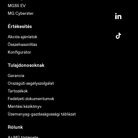
MGS5 EV
MG Cyberster
Értékesítés
Akciós ajánlatok
Összehasonlítás
Konfigurátor
Tulajdonosoknak
Garancia
Országúti segélyszolgálat
Tartozékok
Fedélzeti dokumentumok
Mentési kézikönyv
Üzemanyag-gazdaságossági táblázat
Rólunk
Az MG története