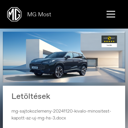
MG Most
Letöltések
mg-sajtokozlemeny-20241120-kivalo-minositest-
kapott-az-uj-mg-hs-3.docx