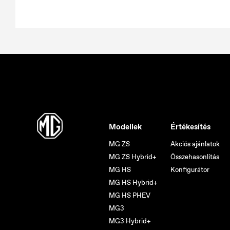
Modellek
Értékesítés
MG ZS
Akciós ajánlatok
MG ZS Hybrid+
Összehasonlítás
MG HS
Konfigurátor
MG HS Hybrid+
MG HS PHEV
MG3
MG3 Hybrid+