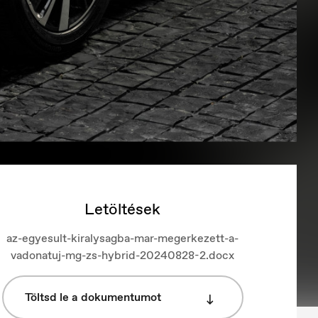
Letöltések
az-egyesult-kiralysagba-mar-megerkezett-a-
vadonatuj-mg-zs-hybrid-20240828-2.docx
Töltsd le a dokumentumot