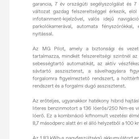
garancia, 7 év országúti segélyszolgálat és 7
változat gazdag felszereltséggel érkezik, elöl
infotainment-kijelzővel, valós idejű navigáció
parkolókamerával, automata fényszórókkal, e
nyitással.
Az MG Pilot, amely a biztonsági és vezeté
tartalmazza, mindkét felszereltségi szintnél a
sebességtartó automatikát, az aktív vészféke
sávtartó asszisztenst, a sávelhagyásra fig
forgalomra figyelmeztető rendszert, a holttér
rendszert és a forgalmi dugó asszisztenst.
Az erőteljes, ugyanakkor hatékony hibrid hajtá
literes benzinmotort a 136 lóerős/250 Nm-es vi
lóerő. Ez a kombináció kifinomult vezetési élmé
8,7 másodperc alatt éri el álló helyzetből a 100
Az 1,83 kWh-s nagyfeszültségű akkumulátort eg