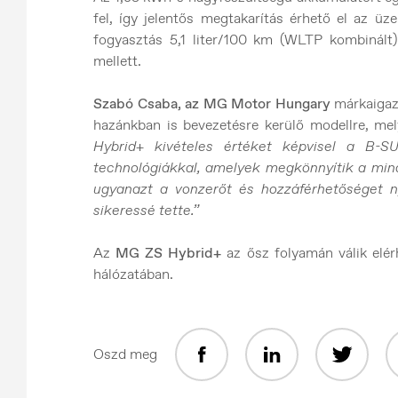
fel, így jelentős megtakarítás érhető el az üz
fogyasztás 5,1 liter/100 km (WLTP kombinált
mellett.
Szabó Csaba, az MG Motor Hungary
márkaigaz
hazánkban is bevezetésre kerülő modellre, m
Hybrid+ kivételes értéket képvisel a B-S
technológiákkal, amelyek megkönnyítik a min
ugyanazt a vonzerőt és hozzáférhetőséget ny
sikeressé tette.”
Az
MG ZS Hybrid+
az ősz folyamán válik elé
hálózatában.
Oszd meg