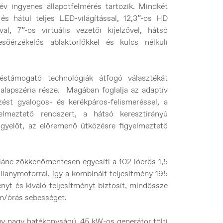
 év ingyenes állapotfelmérés tartozik. Mindkét
 és hátul teljes LED-világítással, 12,3”-os HD
val, 7”-os virtuális vezetői kijelzővel, hátsó
sőérzékelős ablaktörlőkkel és kulcs nélküli
stámogató technológiák átfogó választékát
z alapszéria része. Magában foglalja az adaptív
zést gyalogos- és kerékpáros-felismeréssel, a
yelmeztető rendszert, a hátsó keresztirányú
figyelőt, az előremenő ütközésre figyelmeztető
slánc zökkenőmentesen egyesíti a 102 lóerős 1,5
llanymotorral, így a kombinált teljesítmény 195
nyt és kiváló teljesítményt biztosít, mindössze
 km/órás sebességet.
y nagy hatékonyságú, 45 kW-os generátor tölti