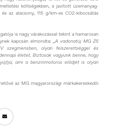
emeltetési költségekben, a javított üzemanyag-
) és az alacsony, 115 g/km-es CO2-kibocsátás
gatója is nagy várakozással tekint a hamarosan
elynek kapcsán elmondta:
„A vadonatúj MG ZS
UV szegmensben, olyan felszereltséggel és
dennapi életet. Biztosak vagyunk benne, hogy
újtja, ami a benzinmotoros elődjét is olyan
rhetővé az MG magyarországi márkakereskedői