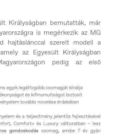
lt Királyságban bemutatták, már
yarországra is megérkezik az MG
d hajtáslánccal szerelt modell a
amely az Egyesült Királyságban
agyarországon pedig az első
 egyik legátfogóbb csomagját kínálja
tékonyságot és kifinomultságot biztosít
a kényelem további növelése érdekében
yelem és a teljesítmény jelentős fejlesztésével
mfort, Comfort+ és Luxury változatban – lesz
ros gondoskodás
csomag, amibe 7 év gyári