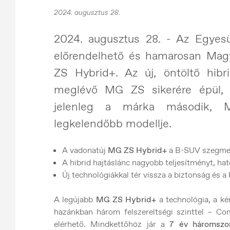
2024. augusztus 28.
2024. augusztus 28. - Az Egyesü
előrendelhető és hamarosan Mag
ZS Hybrid+. Az új, öntöltő hibri
meglévő MG ZS sikerére épül, 
jelenleg a márka második, M
legkelendőbb modellje.
A vadonatúj
MG ZS Hybrid+
a B-SUV szegmens
A hibrid hajtáslánc nagyobb teljesítményt, ha
Új technológiákkal tér vissza a biztonság és 
A legújabb
MG ZS Hybrid+
a technológia, a kén
hazánkban három felszereltségi szinttel – Co
elérhető. Mindkettőhöz jár a
7 év háromszo