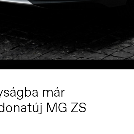
lyságba már
adonatúj MG ZS