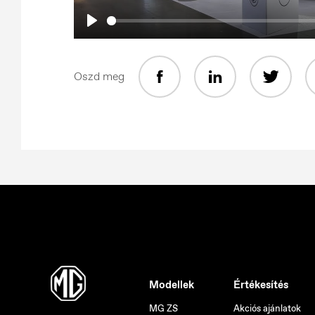
Play
Oszd meg
Modellek
Értékesítés
MG ZS
Akciós ajánlatok