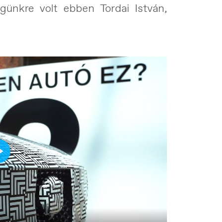
égünkre volt ebben Tordai István,
Play