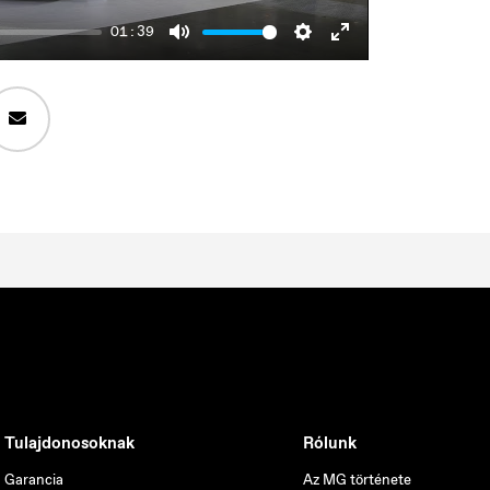
01:39
Mute
Settings
Enter
fullscreen
Tulajdonosoknak
Rólunk
Garancia
Az MG története