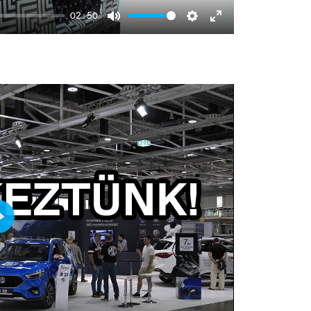
02:50
Mute
Settings
Enter
fullscreen
Play