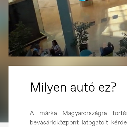
Milyen autó ez?
A márka Magyarországra törté
bevásárlóközpont látogatóit kérde